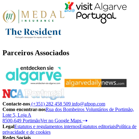
Parceiros Associados
Contacte-nos
(+351) 282 458 509
info@afpop.com
Como encontrar-nos
Rua dos Bombeiros Voluntários de Portimão,
Lote 5, Loja A
8500-649 Portimão
Ver no Google Maps
Legal
Estatutos e regulamentos internos
Estatutos editoriais
Política de
privacidade e de cookies
Redes Sociais