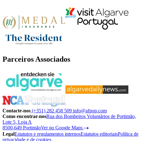
Parceiros Associados
Contacte-nos
(+351) 282 458 509
info@afpop.com
Como encontrar-nos
Rua dos Bombeiros Voluntários de Portimão,
Lote 5, Loja A
8500-649 Portimão
Ver no Google Maps
Legal
Estatutos e regulamentos internos
Estatutos editoriais
Política de
privacidade e de cookies