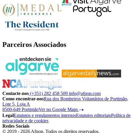
Parceiros Associados
Contacte-nos
(+351) 282 458 509
info@afpop.com
Como encontrar-nos
Rua dos Bombeiros Voluntários de Portimão,
Lote 5, Loja A
8500-649 Portimão
Ver no Google Maps
Legal
Estatutos e regulamentos internos
Estatutos editoriais
Política de
privacidade e de cookies
Redes Sociais
© 2019 - 2026 Afpop. Todos os direitos reservados.