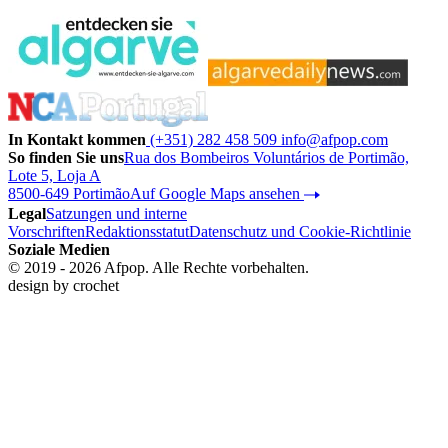
In Kontakt kommen
(+351) 282 458 509
info@afpop.com
So finden Sie uns
Rua dos Bombeiros Voluntários de Portimão,
Lote 5, Loja A
8500-649 Portimão
Auf Google Maps ansehen
Legal
Satzungen und interne
Vorschriften
Redaktionsstatut
Datenschutz und Cookie-Richtlinie
Soziale Medien
© 2019 - 2026 Afpop. Alle Rechte vorbehalten.
design by
crochet