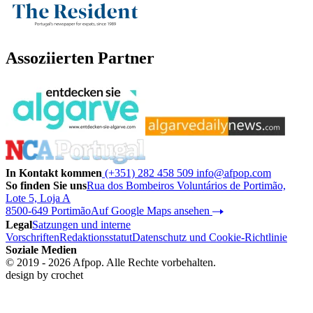
Assoziierten Partner
In Kontakt kommen
(+351) 282 458 509
info@afpop.com
So finden Sie uns
Rua dos Bombeiros Voluntários de Portimão,
Lote 5, Loja A
8500-649 Portimão
Auf Google Maps ansehen
Legal
Satzungen und interne
Vorschriften
Redaktionsstatut
Datenschutz und Cookie-Richtlinie
Soziale Medien
© 2019 - 2026 Afpop. Alle Rechte vorbehalten.
design by
crochet