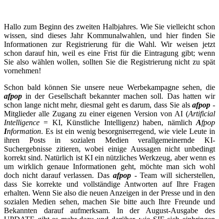
Hallo zum Beginn des zweiten Halbjahres. Wie Sie vielleicht schon
wissen, sind dieses Jahr Kommunalwahlen, und hier finden Sie
Informationen zur Registrierung für die Wahl. Wir weisen jetzt
schon darauf hin, weil es eine Frist für die Eintragung gibt; wenn
Sie also wählen wollen, sollten Sie die Registrierung nicht zu spät
vornehmen!
Schon bald können Sie unsere neue Werbekampagne sehen, die
afpop
in der Gesellschaft bekannter machen soll. Das hatten wir
schon lange nicht mehr, diesmal geht es darum, dass Sie als
afpop
-
Mitglieder alle Zugang zu einer eigenen Version von AI (
Artificial
Intelligence
= KI, Künstliche Intelligenz) haben, nämlich
A
fpop
I
nformation
. Es ist ein wenig besorgniserregend, wie viele Leute in
ihren Posts in sozialen Medien verallgemeinernde KI-
Suchergebnisse zitieren, wobei einige Aussagen nicht unbedingt
korrekt sind. Natürlich ist KI ein nützliches Werkzeug, aber wenn es
um wirklich genaue Informationen geht, möchte man sich wohl
doch nicht darauf verlassen. Das
afpop
- Team will sicherstellen,
dass Sie korrekte und vollständige Antworten auf Ihre Fragen
erhalten. Wenn Sie also die neuen Anzeigen in der Presse und in den
sozialen Medien sehen, machen Sie bitte auch Ihre Freunde und
Bekannten darauf aufmerksam. In der August-Ausgabe des