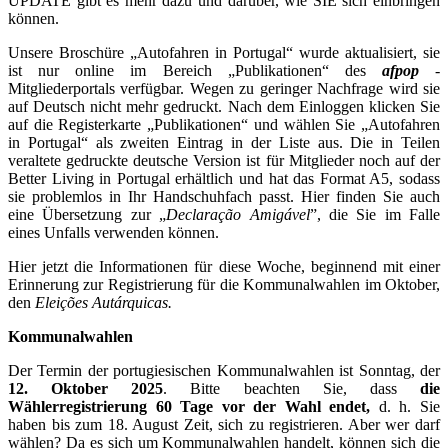
UPDATE gibt es mehr dazu und darüber, wie SIE sich einbringen
können.
Unsere Broschüre „Autofahren in Portugal“ wurde aktualisiert, sie
ist nur online im Bereich „Publikationen“ des
afpop
-
Mitgliederportals verfügbar. Wegen zu geringer Nachfrage wird sie
auf Deutsch nicht mehr gedruckt. Nach dem Einloggen klicken Sie
auf die Registerkarte „Publikationen“ und wählen Sie „Autofahren
in Portugal“ als zweiten Eintrag in der Liste aus. Die in Teilen
veraltete gedruckte deutsche Version ist für Mitglieder noch auf der
Better Living in Portugal erhältlich und hat das Format A5, sodass
sie problemlos in Ihr Handschuhfach passt. Hier finden Sie auch
eine Übersetzung zur „
Declaração Amigável
”, die Sie im Falle
eines Unfalls verwenden können.
Hier jetzt die Informationen für diese Woche, beginnend mit einer
Erinnerung zur Registrierung für die Kommunalwahlen im Oktober,
den
Eleições Autárquicas.
Kommunalwahlen
Der Termin der portugiesischen Kommunalwahlen ist Sonntag, der
12. Oktober 2025
. Bitte beachten Sie, dass
die
Wählerregistrierung 60 Tage vor der Wahl endet,
d. h. Sie
haben bis zum 18. August Zeit, sich zu registrieren. Aber wer darf
wählen? Da es sich um Kommunalwahlen handelt, können sich die