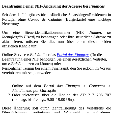
Beantragung einer NIF/Änderung der Adresse bei
Finanças
Seit dem 1. Juli gibt es für ausländische Staatsbürger/Residenten in
Portugal ohne
Cartão de Cidadão
(Bürgerkarte) eine wichtige
Neuerung:
Um eine Steueridentifikationsnummer (NIF,
Número de
Identificação Fiscal)
zu beantragen oder Ihre steuerliche Adresse zu
aktualisieren, müssen Sie dies nun über einen dieser beiden
offiziellen Kanäle tun:
Online-Service
e-Balcão
über das
Portal das Finanças
(für die
Beantragung einer NIF benötigen Sie einen gesetzlichen Vertreter,
um
e-Balcão
nutzen zu können) oder
Persönlicher Termin bei einem Finanzamt, den Sie jedoch im Voraus
vereinbaren müssen, entweder:
Online auf dem
Portal das Finanças > Contactos >
Atendimento por Marcação
Oder telefonisch über die Hotline der AT: 217 206 707
(montags bis freitags, 9:00–19:00 Uhr).
Diese Änderung soll durch Zentralisierung des Verfahrens die
Dienstleistungen optimieren und Warteschlangen reduzieren.