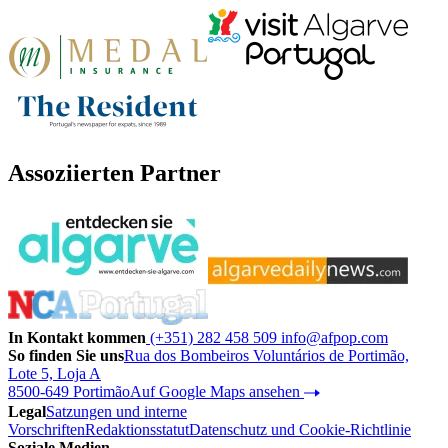
Assoziierten Partner
In Kontakt kommen
(+351) 282 458 509
info@afpop.com
So finden Sie uns
Rua dos Bombeiros Voluntários de Portimão,
Lote 5, Loja A
8500-649 Portimão
Auf Google Maps ansehen
Legal
Satzungen und interne
Vorschriften
Redaktionsstatut
Datenschutz und Cookie-Richtlinie
Soziale Medien