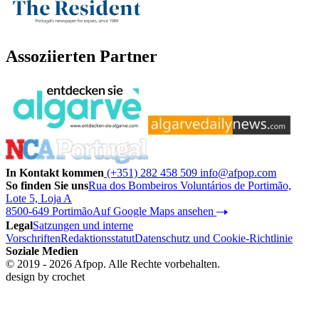
Assoziierten Partner
In Kontakt kommen
(+351) 282 458 509
info@afpop.com
So finden Sie uns
Rua dos Bombeiros Voluntários de Portimão,
Lote 5, Loja A
8500-649 Portimão
Auf Google Maps ansehen
Legal
Satzungen und interne
Vorschriften
Redaktionsstatut
Datenschutz und Cookie-Richtlinie
Soziale Medien
© 2019 - 2026 Afpop. Alle Rechte vorbehalten.
design by
crochet