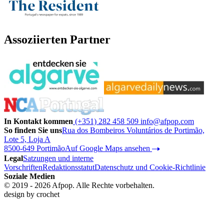
Assoziierten Partner
In Kontakt kommen
(+351) 282 458 509
info@afpop.com
So finden Sie uns
Rua dos Bombeiros Voluntários de Portimão,
Lote 5, Loja A
8500-649 Portimão
Auf Google Maps ansehen
Legal
Satzungen und interne
Vorschriften
Redaktionsstatut
Datenschutz und Cookie-Richtlinie
Soziale Medien
© 2019 - 2026 Afpop. Alle Rechte vorbehalten.
design by
crochet