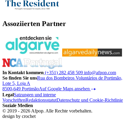
Assoziierten Partner
In Kontakt kommen
(+351) 282 458 509
info@afpop.com
So finden Sie uns
Rua dos Bombeiros Voluntários de Portimão,
Lote 5, Loja A
8500-649 Portimão
Auf Google Maps ansehen
Legal
Satzungen und interne
Vorschriften
Redaktionsstatut
Datenschutz und Cookie-Richtlinie
Soziale Medien
© 2019 - 2026 Afpop. Alle Rechte vorbehalten.
design by
crochet