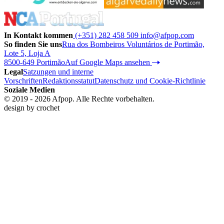
In Kontakt kommen
(+351) 282 458 509
info@afpop.com
So finden Sie uns
Rua dos Bombeiros Voluntários de Portimão,
Lote 5, Loja A
8500-649 Portimão
Auf Google Maps ansehen
Legal
Satzungen und interne
Vorschriften
Redaktionsstatut
Datenschutz und Cookie-Richtlinie
Soziale Medien
© 2019 - 2026 Afpop. Alle Rechte vorbehalten.
design by
crochet