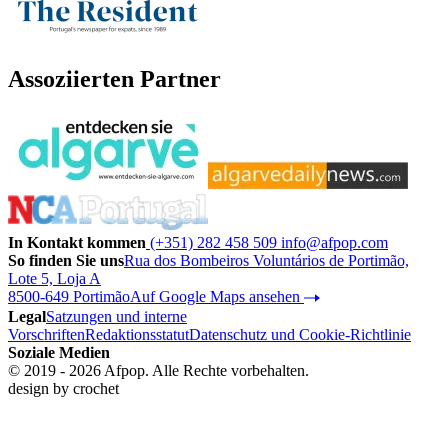
Assoziierten Partner
In Kontakt kommen
(+351) 282 458 509
info@afpop.com
So finden Sie uns
Rua dos Bombeiros Voluntários de Portimão,
Lote 5, Loja A
8500-649 Portimão
Auf Google Maps ansehen
Legal
Satzungen und interne
Vorschriften
Redaktionsstatut
Datenschutz und Cookie-Richtlinie
Soziale Medien
© 2019 - 2026 Afpop. Alle Rechte vorbehalten.
design by
crochet