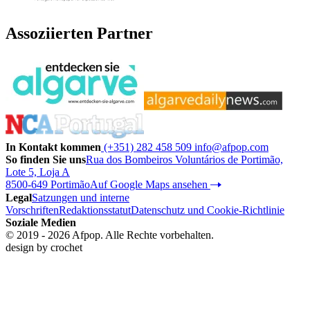
Assoziierten Partner
In Kontakt kommen
(+351) 282 458 509
info@afpop.com
So finden Sie uns
Rua dos Bombeiros Voluntários de Portimão,
Lote 5, Loja A
8500-649 Portimão
Auf Google Maps ansehen
Legal
Satzungen und interne
Vorschriften
Redaktionsstatut
Datenschutz und Cookie-Richtlinie
Soziale Medien
© 2019 - 2026 Afpop. Alle Rechte vorbehalten.
design by
crochet