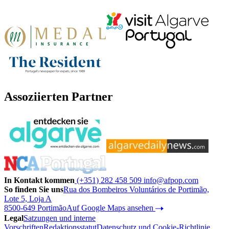
Assoziierten Partner
In Kontakt kommen
(+351) 282 458 509
info@afpop.com
So finden Sie uns
Rua dos Bombeiros Voluntários de Portimão,
Lote 5, Loja A
8500-649 Portimão
Auf Google Maps ansehen
Legal
Satzungen und interne
Vorschriften
Redaktionsstatut
Datenschutz und Cookie-Richtlinie