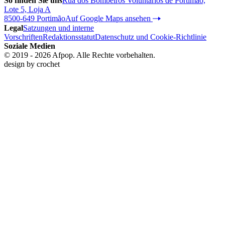
So finden Sie uns
Rua dos Bombeiros Voluntários de Portimão,
Lote 5, Loja A
8500-649 Portimão
Auf Google Maps ansehen
Legal
Satzungen und interne
Vorschriften
Redaktionsstatut
Datenschutz und Cookie-Richtlinie
Soziale Medien
© 2019 - 2026 Afpop. Alle Rechte vorbehalten.
design by
crochet