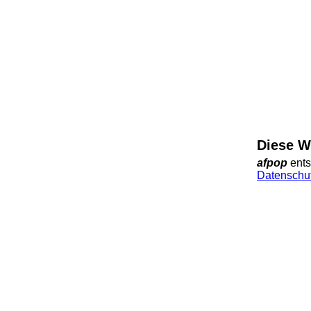
Diese W
afpop
ents
Datenschut