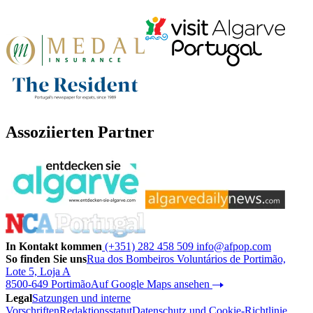
Assoziierten Partner
In Kontakt kommen
(+351) 282 458 509
info@afpop.com
So finden Sie uns
Rua dos Bombeiros Voluntários de Portimão,
Lote 5, Loja A
8500-649 Portimão
Auf Google Maps ansehen
Legal
Satzungen und interne
Vorschriften
Redaktionsstatut
Datenschutz und Cookie-Richtlinie