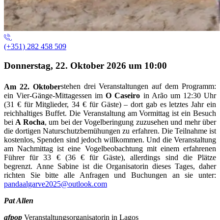
(+351) 282 458 509
Donnerstag, 22. Oktober 2026 um 10:00
Am 22. Oktober
stehen drei Veranstaltungen auf dem Programm:
ein Vier-Gänge-Mittagessen im
O Caseiro
in Arão um 12:30 Uhr
(31 € für Mitglieder, 34 € für Gäste) – dort gab es letztes Jahr ein
reichhaltiges Buffet. Die Veranstaltung am Vormittag ist ein Besuch
bei
A Rocha
, um bei der Vogelberingung zuzusehen und mehr über
die dortigen Naturschutzbemühungen zu erfahren. Die Teilnahme ist
kostenlos, Spenden sind jedoch willkommen. Und die Veranstaltung
am Nachmittag ist eine Vogelbeobachtung mit einem erfahrenen
Führer für 33 € (36 € für Gäste), allerdings sind die Plätze
begrenzt. Anne Sabine ist die Organisatorin dieses Tages, daher
richten Sie bitte alle Anfragen und Buchungen an sie unter:
pandaalgarve2025@outlook.com
Pat Allen
afpop
Veranstaltungsorganisatorin in Lagos