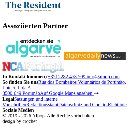
Assoziierten Partner
In Kontakt kommen
(+351) 282 458 509
info@afpop.com
So finden Sie uns
Rua dos Bombeiros Voluntários de Portimão,
Lote 5, Loja A
8500-649 Portimão
Auf Google Maps ansehen
Legal
Satzungen und interne
Vorschriften
Redaktionsstatut
Datenschutz und Cookie-Richtlinie
Soziale Medien
© 2019 - 2026 Afpop. Alle Rechte vorbehalten.
design by
crochet