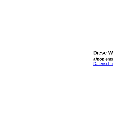
Diese W
afpop
ents
Datenschut