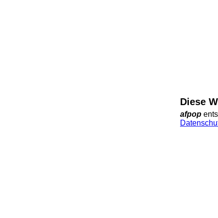
Diese W
afpop
ents
Datenschut