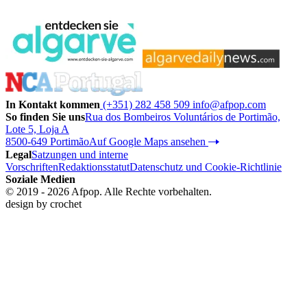
In Kontakt kommen
(+351) 282 458 509
info@afpop.com
So finden Sie uns
Rua dos Bombeiros Voluntários de Portimão,
Lote 5, Loja A
8500-649 Portimão
Auf Google Maps ansehen
Legal
Satzungen und interne
Vorschriften
Redaktionsstatut
Datenschutz und Cookie-Richtlinie
Soziale Medien
© 2019 - 2026 Afpop. Alle Rechte vorbehalten.
design by
crochet