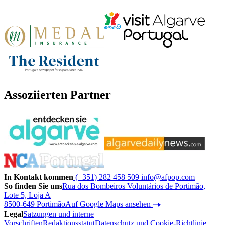
Assoziierten Partner
In Kontakt kommen
(+351) 282 458 509
info@afpop.com
So finden Sie uns
Rua dos Bombeiros Voluntários de Portimão,
Lote 5, Loja A
8500-649 Portimão
Auf Google Maps ansehen
Legal
Satzungen und interne
Vorschriften
Redaktionsstatut
Datenschutz und Cookie-Richtlinie