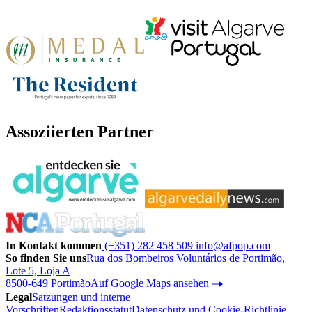
Assoziierten Partner
In Kontakt kommen
(+351) 282 458 509
info@afpop.com
So finden Sie uns
Rua dos Bombeiros Voluntários de Portimão,
Lote 5, Loja A
8500-649 Portimão
Auf Google Maps ansehen
Legal
Satzungen und interne
Vorschriften
Redaktionsstatut
Datenschutz und Cookie-Richtlinie