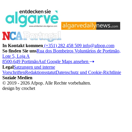
In Kontakt kommen
(+351) 282 458 509
info@afpop.com
So finden Sie uns
Rua dos Bombeiros Voluntários de Portimão,
Lote 5, Loja A
8500-649 Portimão
Auf Google Maps ansehen
Legal
Satzungen und interne
Vorschriften
Redaktionsstatut
Datenschutz und Cookie-Richtlinie
Soziale Medien
© 2019 - 2026 Afpop. Alle Rechte vorbehalten.
design by
crochet