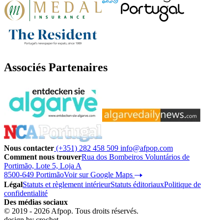
Associés Partenaires
Nous contacter
(+351) 282 458 509
info@afpop.com
Comment nous trouver
Rua dos Bombeiros Voluntários de
Portimão, Lote 5, Loja A
8500-649 Portimão
Voir sur Google Maps
Légal
Statuts et règlement intérieur
Statuts éditoriaux
Politique de
confidentialité
Des médias sociaux
© 2019 - 2026 Afpop. Tous droits réservés.
design by
crochet