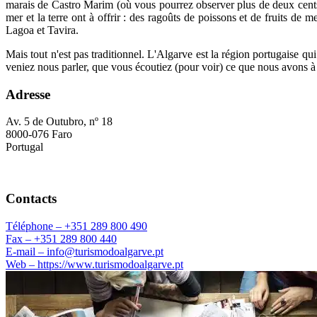
marais de Castro Marim (où vous pourrez observer plus de deux cents es
mer et la terre ont à offrir : des ragoûts de poissons et de fruits d
Lagoa et Tavira.
Mais tout n'est pas traditionnel. L'Algarve est la région portugaise q
veniez nous parler, que vous écoutiez (pour voir) ce que nous avons à 
Adresse
Av. 5 de Outubro, nº 18
8000-076 Faro
Portugal
Contacts
Téléphone –
+351 289 800 490
Fax –
+351 289 800 440
E-mail –
info@turismodoalgarve.pt
Web –
https://www.turismodoalgarve.pt