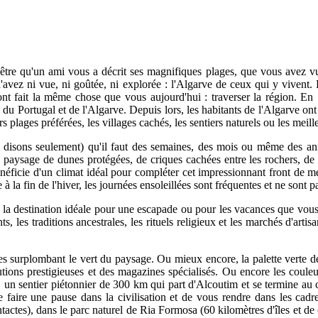
t-être qu'un ami vous a décrit ses magnifiques plages, que vous avez v
vez ni vue, ni goûtée, ni explorée : l'Algarve de ceux qui y vivent. Pe
nt fait la même chose que vous aujourd'hui : traverser la région. En
u Portugal et de l'Algarve. Depuis lors, les habitants de l'Algarve ont a
urs plages préférées, les villages cachés, les sentiers naturels ou les mei
 disons seulement) qu'il faut des semaines, des mois ou même des anné
paysage de dunes protégées, de criques cachées entre les rochers, de pe
ficie d'un climat idéal pour compléter cet impressionnant front de mer. 
 à la fin de l'hiver, les journées ensoleillées sont fréquentes et ne sont 
la destination idéale pour une escapade ou pour les vacances que vous 
 les traditions ancestrales, les rituels religieux et les marchés d'artis
les surplombant le vert du paysage. Ou mieux encore, la palette verte des
tutions prestigieuses et des magazines spécialisés. Ou encore les coule
, un sentier piétonnier de 300 km qui part d'Alcoutim et se termine au c
e faire une pause dans la civilisation et de vous rendre dans les cadre
tactes), dans le parc naturel de Ria Formosa (60 kilomètres d'îles et de