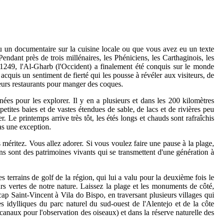
u un documentaire sur la cuisine locale ou que vous avez eu un texte
ndant près de trois millénaires, les Phéniciens, les Carthaginois, les
 1249, l'Al-Gharb (l'Occident) a finalement été conquis sur le monde
cquis un sentiment de fierté qui les pousse à révéler aux visiteurs, de
lleurs restaurants pour manger des coques.
es pour les explorer. Il y en a plusieurs et dans les 200 kilomètres
tites baies et de vastes étendues de sable, de lacs et de rivières peu
Le printemps arrive très tôt, les étés longs et chauds sont rafraîchis
pas une exception.
méritez. Vous allez adorer. Si vous voulez faire une pause à la plage,
ans sont des patrimoines vivants qui se transmettent d'une génération à
 terrains de golf de la région, qui lui a valu pour la deuxième fois le
urs vertes de notre nature. Laissez la plage et les monuments de côté,
ap Saint-Vincent à Vila do Bispo, en traversant plusieurs villages qui
s idylliques du parc naturel du sud-ouest de l'Alentejo et de la côte
 canaux pour l'observation des oiseaux) et dans la réserve naturelle des