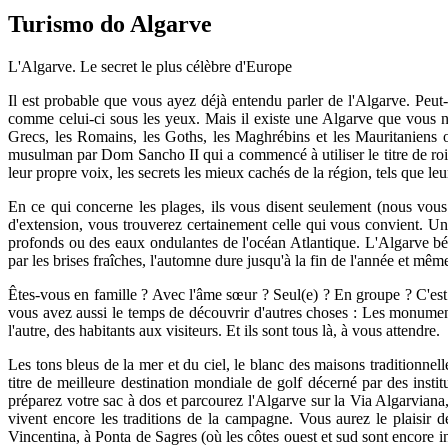
Turismo do Algarve
L'Algarve. Le secret le plus célèbre d'Europe
Il est probable que vous ayez déjà entendu parler de l'Algarve. Peu
comme celui-ci sous les yeux. Mais il existe une Algarve que vous n'a
Grecs, les Romains, les Goths, les Maghrébins et les Mauritaniens o
musulman par Dom Sancho II qui a commencé à utiliser le titre de roi d
leur propre voix, les secrets les mieux cachés de la région, tels que le
En ce qui concerne les plages, ils vous disent seulement (nous vous
d'extension, vous trouverez certainement celle qui vous convient. Un 
profonds ou des eaux ondulantes de l'océan Atlantique. L'Algarve béné
par les brises fraîches, l'automne dure jusqu'à la fin de l'année et même
Êtes-vous en famille ? Avec l'âme sœur ? Seul(e) ? En groupe ? C'est 
vous avez aussi le temps de découvrir d'autres choses : Les monuments,
l'autre, des habitants aux visiteurs. Et ils sont tous là, à vous attendre.
Les tons bleus de la mer et du ciel, le blanc des maisons traditionnel
titre de meilleure destination mondiale de golf décerné par des insti
préparez votre sac à dos et parcourez l'Algarve sur la Via Algarviana
vivent encore les traditions de la campagne. Vous aurez le plaisir d
Vincentina, à Ponta de Sagres (où les côtes ouest et sud sont encore in