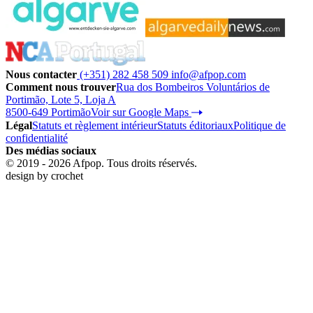
Nous contacter
(+351) 282 458 509
info@afpop.com
Comment nous trouver
Rua dos Bombeiros Voluntários de
Portimão, Lote 5, Loja A
8500-649 Portimão
Voir sur Google Maps
Légal
Statuts et règlement intérieur
Statuts éditoriaux
Politique de
confidentialité
Des médias sociaux
© 2019 - 2026 Afpop. Tous droits réservés.
design by
crochet