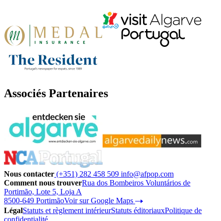
Associés Partenaires
Nous contacter
(+351) 282 458 509
info@afpop.com
Comment nous trouver
Rua dos Bombeiros Voluntários de
Portimão, Lote 5, Loja A
8500-649 Portimão
Voir sur Google Maps
Légal
Statuts et règlement intérieur
Statuts éditoriaux
Politique de
confidentialité