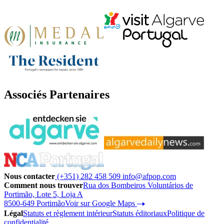
Associés Partenaires
Nous contacter
(+351) 282 458 509
info@afpop.com
Comment nous trouver
Rua dos Bombeiros Voluntários de
Portimão, Lote 5, Loja A
8500-649 Portimão
Voir sur Google Maps
Légal
Statuts et règlement intérieur
Statuts éditoriaux
Politique de
confidentialité