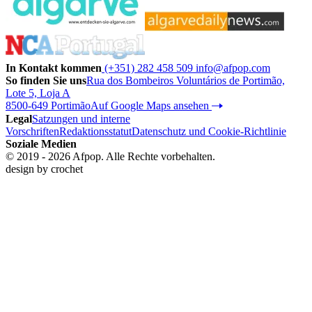
In Kontakt kommen
(+351) 282 458 509
info@afpop.com
So finden Sie uns
Rua dos Bombeiros Voluntários de Portimão,
Lote 5, Loja A
8500-649 Portimão
Auf Google Maps ansehen
Legal
Satzungen und interne
Vorschriften
Redaktionsstatut
Datenschutz und Cookie-Richtlinie
Soziale Medien
© 2019 - 2026 Afpop. Alle Rechte vorbehalten.
design by
crochet