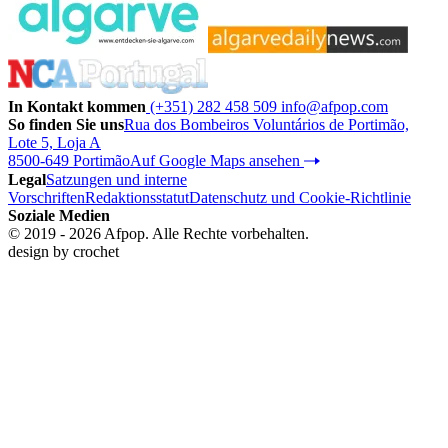
In Kontakt kommen
(+351) 282 458 509
info@afpop.com
So finden Sie uns
Rua dos Bombeiros Voluntários de Portimão,
Lote 5, Loja A
8500-649 Portimão
Auf Google Maps ansehen
Legal
Satzungen und interne
Vorschriften
Redaktionsstatut
Datenschutz und Cookie-Richtlinie
Soziale Medien
© 2019 - 2026 Afpop. Alle Rechte vorbehalten.
design by
crochet