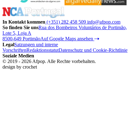
In Kontakt kommen
(+351) 282 458 509
info@afpop.com
So finden Sie uns
Rua dos Bombeiros Voluntários de Portimão,
Lote 5, Loja A
8500-649 Portimão
Auf Google Maps ansehen
Legal
Satzungen und interne
Vorschriften
Redaktionsstatut
Datenschutz und Cookie-Richtlinie
Soziale Medien
© 2019 - 2026 Afpop. Alle Rechte vorbehalten.
design by
crochet