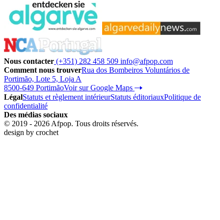
Nous contacter
(+351) 282 458 509
info@afpop.com
Comment nous trouver
Rua dos Bombeiros Voluntários de
Portimão, Lote 5, Loja A
8500-649 Portimão
Voir sur Google Maps
Légal
Statuts et règlement intérieur
Statuts éditoriaux
Politique de
confidentialité
Des médias sociaux
© 2019 - 2026 Afpop. Tous droits réservés.
design by
crochet