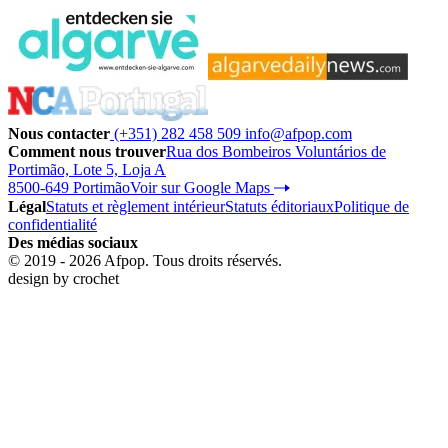
Nous contacter
(+351) 282 458 509
info@afpop.com
Comment nous trouver
Rua dos Bombeiros Voluntários de
Portimão, Lote 5, Loja A
8500-649 Portimão
Voir sur Google Maps
Légal
Statuts et règlement intérieur
Statuts éditoriaux
Politique de
confidentialité
Des médias sociaux
© 2019 - 2026 Afpop. Tous droits réservés.
design by
crochet