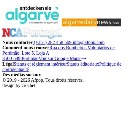
Nous contacter
(+351) 282 458 509
info@afpop.com
Comment nous trouver
Rua dos Bombeiros Voluntários de
Portimão, Lote 5, Loja A
8500-649 Portimão
Voir sur Google Maps
Légal
Statuts et règlement intérieur
Statuts éditoriaux
Politique de
confidentialité
Des médias sociaux
© 2019 - 2026 Afpop. Tous droits réservés.
design by
crochet