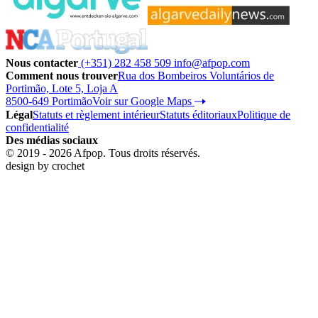
Nous contacter
(+351) 282 458 509
info@afpop.com
Comment nous trouver
Rua dos Bombeiros Voluntários de
Portimão, Lote 5, Loja A
8500-649 Portimão
Voir sur Google Maps
Légal
Statuts et règlement intérieur
Statuts éditoriaux
Politique de
confidentialité
Des médias sociaux
© 2019 - 2026 Afpop. Tous droits réservés.
design by
crochet