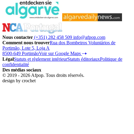
Nous contacter
(+351) 282 458 509
info@afpop.com
Comment nous trouver
Rua dos Bombeiros Voluntários de
Portimão, Lote 5, Loja A
8500-649 Portimão
Voir sur Google Maps
Légal
Statuts et règlement intérieur
Statuts éditoriaux
Politique de
confidentialité
Des médias sociaux
© 2019 - 2026 Afpop. Tous droits réservés.
design by
crochet