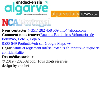
Nous contacter
(+351) 282 458 509
info@afpop.com
Comment nous trouver
Rua dos Bombeiros Voluntários de
Portimão, Lote 5, Loja A
8500-649 Portimão
Voir sur Google Maps
Légal
Statuts et règlement intérieur
Statuts éditoriaux
Politique de
confidentialité
Des médias sociaux
© 2019 - 2026 Afpop. Tous droits réservés.
design by
crochet