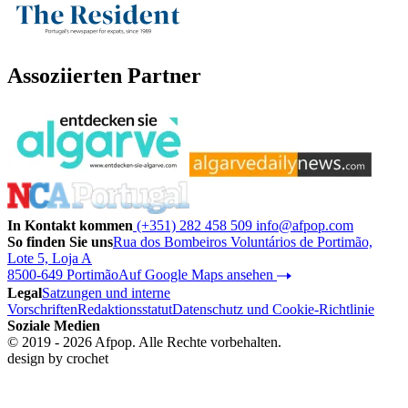
Assoziierten Partner
In Kontakt kommen
(+351) 282 458 509
info@afpop.com
So finden Sie uns
Rua dos Bombeiros Voluntários de Portimão,
Lote 5, Loja A
8500-649 Portimão
Auf Google Maps ansehen
Legal
Satzungen und interne
Vorschriften
Redaktionsstatut
Datenschutz und Cookie-Richtlinie
Soziale Medien
© 2019 - 2026 Afpop. Alle Rechte vorbehalten.
design by
crochet