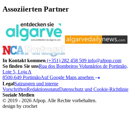
Assoziierten Partner
In Kontakt kommen
(+351) 282 458 509
info@afpop.com
So finden Sie uns
Rua dos Bombeiros Voluntários de Portimão,
Lote 5, Loja A
8500-649 Portimão
Auf Google Maps ansehen
Legal
Satzungen und interne
Vorschriften
Redaktionsstatut
Datenschutz und Cookie-Richtlinie
Soziale Medien
© 2019 - 2026 Afpop. Alle Rechte vorbehalten.
design by
crochet