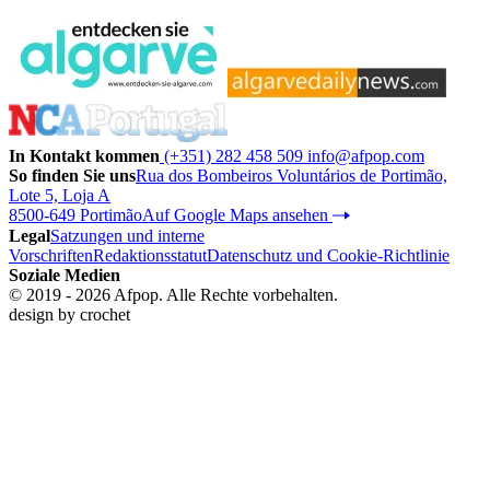
In Kontakt kommen
(+351) 282 458 509
info@afpop.com
So finden Sie uns
Rua dos Bombeiros Voluntários de Portimão,
Lote 5, Loja A
8500-649 Portimão
Auf Google Maps ansehen
Legal
Satzungen und interne
Vorschriften
Redaktionsstatut
Datenschutz und Cookie-Richtlinie
Soziale Medien
© 2019 - 2026 Afpop. Alle Rechte vorbehalten.
design by
crochet