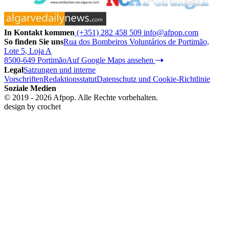
In Kontakt kommen
(+351) 282 458 509
info@afpop.com
So finden Sie uns
Rua dos Bombeiros Voluntários de Portimão,
Lote 5, Loja A
8500-649 Portimão
Auf Google Maps ansehen
Legal
Satzungen und interne
Vorschriften
Redaktionsstatut
Datenschutz und Cookie-Richtlinie
Soziale Medien
© 2019 - 2026 Afpop. Alle Rechte vorbehalten.
design by
crochet