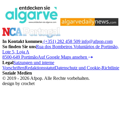
In Kontakt kommen
(+351) 282 458 509
info@afpop.com
So finden Sie uns
Rua dos Bombeiros Voluntários de Portimão,
Lote 5, Loja A
8500-649 Portimão
Auf Google Maps ansehen
Legal
Satzungen und interne
Vorschriften
Redaktionsstatut
Datenschutz und Cookie-Richtlinie
Soziale Medien
© 2019 - 2026 Afpop. Alle Rechte vorbehalten.
design by
crochet