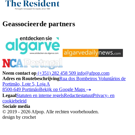
Geassocieerde partners
Neem contact op
(+351) 282 458 509
info@afpop.com
Adres en Routebeschrijving
Rua dos Bombeiros Voluntários de
Portimão, Lote 5, Loja A
8500-649 Portimão
Bekijk op Google Maps
Legaal
Statuten en interne regels
Redactiestatuut
Privacy- en
cookiebeleid
Sociale media
© 2019 - 2026 Afpop. Alle rechten voorbehouden.
design by
crochet