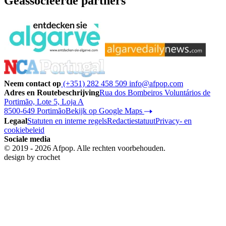
Geassocieerde partners
Neem contact op
(+351) 282 458 509
info@afpop.com
Adres en Routebeschrijving
Rua dos Bombeiros Voluntários de
Portimão, Lote 5, Loja A
8500-649 Portimão
Bekijk op Google Maps
Legaal
Statuten en interne regels
Redactiestatuut
Privacy- en
cookiebeleid
Sociale media
© 2019 - 2026 Afpop. Alle rechten voorbehouden.
design by
crochet