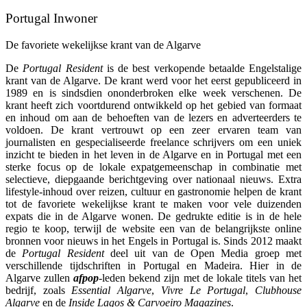
Portugal Inwoner
De favoriete wekelijkse krant van de Algarve
De
Portugal Resident
is de best verkopende betaalde Engelstalige
krant van de Algarve. De krant werd voor het eerst gepubliceerd in
1989 en is sindsdien ononderbroken elke week verschenen. De
krant heeft zich voortdurend ontwikkeld op het gebied van formaat
en inhoud om aan de behoeften van de lezers en adverteerders te
voldoen. De krant vertrouwt op een zeer ervaren team van
journalisten en gespecialiseerde freelance schrijvers om een uniek
inzicht te bieden in het leven in de Algarve en in Portugal met een
sterke focus op de lokale expatgemeenschap in combinatie met
selectieve, diepgaande berichtgeving over nationaal nieuws. Extra
lifestyle-inhoud over reizen, cultuur en gastronomie helpen de krant
tot de favoriete wekelijkse krant te maken voor vele duizenden
expats die in de Algarve wonen. De gedrukte editie is in de hele
regio te koop, terwijl de website een van de belangrijkste online
bronnen voor nieuws in het Engels in Portugal is. Sinds 2012 maakt
de
Portugal Resident
deel uit van de Open Media groep met
verschillende tijdschriften in Portugal en Madeira. Hier in de
Algarve zullen
afpop
-leden bekend zijn met de lokale titels van het
bedrijf, zoals
Essential Algarve
,
Vivre Le Portugal
,
Clubhouse
Algarve
en de
Inside Lagos & Carvoeiro Magazines
.