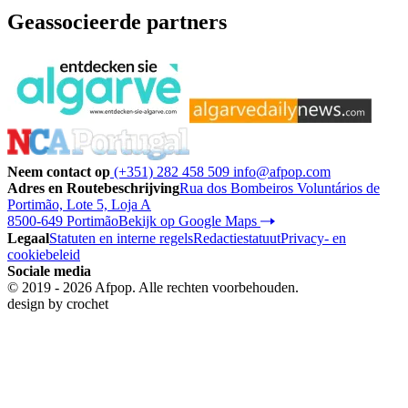
Geassocieerde partners
Neem contact op
(+351) 282 458 509
info@afpop.com
Adres en Routebeschrijving
Rua dos Bombeiros Voluntários de
Portimão, Lote 5, Loja A
8500-649 Portimão
Bekijk op Google Maps
Legaal
Statuten en interne regels
Redactiestatuut
Privacy- en
cookiebeleid
Sociale media
© 2019 - 2026 Afpop. Alle rechten voorbehouden.
design by
crochet