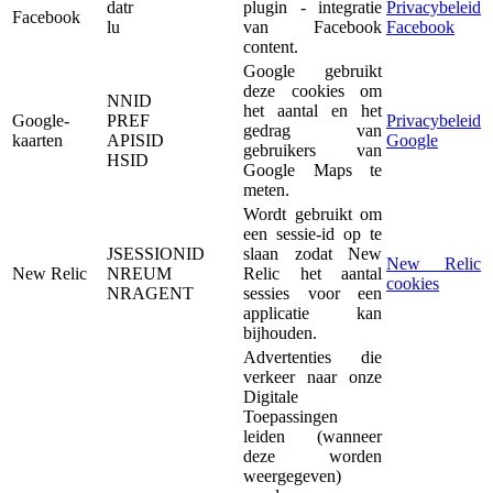
datr
plugin - integratie
Privacybeleid
Facebook
lu
van Facebook
Facebook
content.
Google gebruikt
deze cookies om
NNID
het aantal en het
Google-
PREF
Privacybeleid
gedrag van
kaarten
APISID
Google
gebruikers van
HSID
Google Maps te
meten.
Wordt gebruikt om
een sessie-id op te
JSESSIONID
slaan zodat New
New Relic
New Relic
NREUM
Relic het aantal
cookies
NRAGENT
sessies voor een
applicatie kan
bijhouden.
Advertenties die
verkeer naar onze
Digitale
Toepassingen
leiden (wanneer
deze worden
weergegeven)