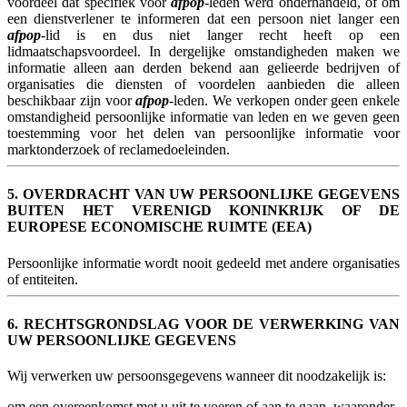
voordeel dat specifiek voor
afpop
-leden werd onderhandeld, of om
een dienstverlener te informeren dat een persoon niet langer een
afpop
-lid is en dus niet langer recht heeft op een
lidmaatschapsvoordeel. In dergelijke omstandigheden maken we
informatie alleen aan derden bekend aan gelieerde bedrijven of
organisaties die diensten of voordelen aanbieden die alleen
beschikbaar zijn voor
afpop
-leden. We verkopen onder geen enkele
omstandigheid persoonlijke informatie van leden en we geven geen
toestemming voor het delen van persoonlijke informatie voor
marktonderzoek of reclamedoeleinden.
5. OVERDRACHT VAN UW PERSOONLIJKE GEGEVENS
BUITEN HET VERENIGD KONINKRIJK OF DE
EUROPESE ECONOMISCHE RUIMTE (EEA)
Persoonlijke informatie wordt nooit gedeeld met andere organisaties
of entiteiten.
6. RECHTSGRONDSLAG VOOR DE VERWERKING VAN
UW PERSOONLIJKE GEGEVENS
Wij verwerken uw persoonsgegevens wanneer dit noodzakelijk is:
om een overeenkomst met u uit te voeren of aan te gaan, waaronder