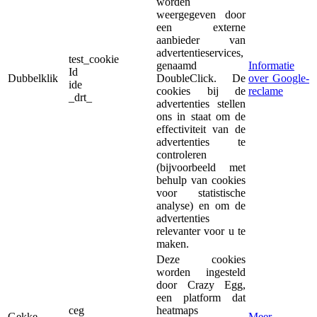
worden
weergegeven door
een externe
aanbieder van
advertentieservices,
test_cookie
genaamd
Informatie
Id
Dubbelklik
DoubleClick. De
over Google-
ide
cookies bij de
reclame
_drt_
advertenties stellen
ons in staat om de
effectiviteit van de
advertenties te
controleren
(bijvoorbeeld met
behulp van cookies
voor statistische
analyse) en om de
advertenties
relevanter voor u te
maken.
Deze cookies
worden ingesteld
door Crazy Egg,
een platform dat
ceg
heatmaps
Gekke
Meer