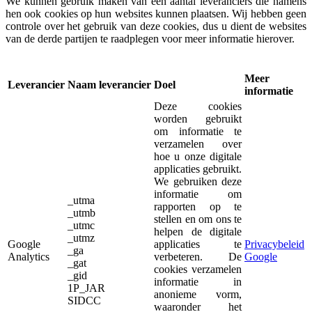
We kunnen gebruik maken van een aantal leveranciers die namens
hen ook cookies op hun websites kunnen plaatsen. Wij hebben geen
controle over het gebruik van deze cookies, dus u dient de websites
van de derde partijen te raadplegen voor meer informatie hierover.
Meer
Leverancier
Naam leverancier
Doel
informatie
Deze cookies
worden gebruikt
om informatie te
verzamelen over
hoe u onze digitale
applicaties gebruikt.
We gebruiken deze
informatie om
_utma
rapporten op te
_utmb
stellen en om ons te
_utmc
helpen de digitale
_utmz
Google
applicaties te
Privacybeleid
_ga
Analytics
verbeteren. De
Google
_gat
cookies verzamelen
_gid
informatie in
1P_JAR
anonieme vorm,
SIDCC
waaronder het