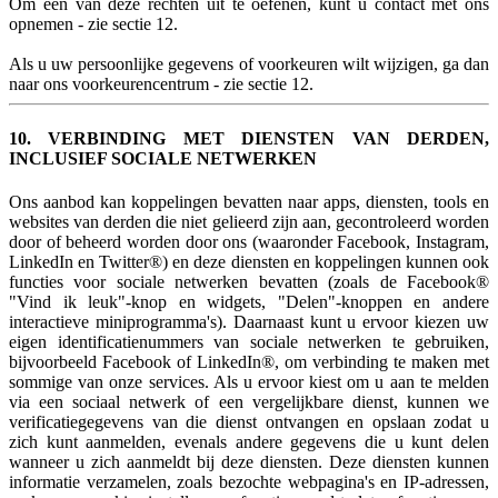
Om een van deze rechten uit te oefenen, kunt u contact met ons
opnemen - zie sectie 12.
Als u uw persoonlijke gegevens of voorkeuren wilt wijzigen, ga dan
naar ons voorkeurencentrum - zie sectie 12.
10. VERBINDING MET DIENSTEN VAN DERDEN,
INCLUSIEF SOCIALE NETWERKEN
Ons aanbod kan koppelingen bevatten naar apps, diensten, tools en
websites van derden die niet gelieerd zijn aan, gecontroleerd worden
door of beheerd worden door ons (waaronder Facebook, Instagram,
LinkedIn en Twitter®) en deze diensten en koppelingen kunnen ook
functies voor sociale netwerken bevatten (zoals de Facebook®
"Vind ik leuk"-knop en widgets, "Delen"-knoppen en andere
interactieve miniprogramma's). Daarnaast kunt u ervoor kiezen uw
eigen identificatienummers van sociale netwerken te gebruiken,
bijvoorbeeld Facebook of LinkedIn®, om verbinding te maken met
sommige van onze services. Als u ervoor kiest om u aan te melden
via een sociaal netwerk of een vergelijkbare dienst, kunnen we
verificatiegegevens van die dienst ontvangen en opslaan zodat u
zich kunt aanmelden, evenals andere gegevens die u kunt delen
wanneer u zich aanmeldt bij deze diensten. Deze diensten kunnen
informatie verzamelen, zoals bezochte webpagina's en IP-adressen,