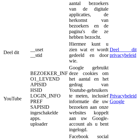
aantal bezoekers
van de digitale
applicaties, de
herkomst van
bezoekers en de
pagina's die ze
hebben bezocht.
Hiermee kunt u
__uset
zien wat er wordt
Deel dit
Deel dit
__stid
gedeeld en door
privacybeleid
wie.
Google gebruikt
BEZOEKER_INF
deze cookies om
O1_LEVEND
het aantal en het
APISID
gedrag van
HSID
Youtube-gebruikers
LOGIN_INFO
te meten, inclusief
Privacybeleid
YouTube
PREF
informatie die uw
Google
SAPISID
bezoeken aan onze
ingeschakelde
websites koppelt
apps.
aan uw Google-
uploader
account als u bent
ingelogd.
Facebook social