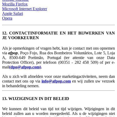
Mozilla Firefox
Microsoft Internet Explorer
Apple Safari
Opera
12. CONTACTINFORMATIE EN HET BIJWERKEN VAN
JE VOORKEUREN
Als je opmerkingen of vragen hebt, kun je contact met ons opnemen
via
afpop
, Poço Fojo, Rua dos Bombeiros Voluntários, Lote 5, Loja
A, 8500-649 Portimão, Portugal (ter attentie van onze Data
Protection Officer), per telefoon (00351 - 282 458 509) of per e-
mail
(dpo@afpop.com)
.
Als u zich wilt afmelden voor onze marketingactiviteiten, neem dan
contact met ons op via
info@afpop.com
en wij zullen uw verzoek
in behandeling nemen.
13. WIJZIGINGEN IN DIT BELEID
We kunnen dit beleid van tijd tot tijd wijzigen. Wijzigingen in dit
beleid zullen aan u worden meegedeeld. Als u de wijzigingen niet