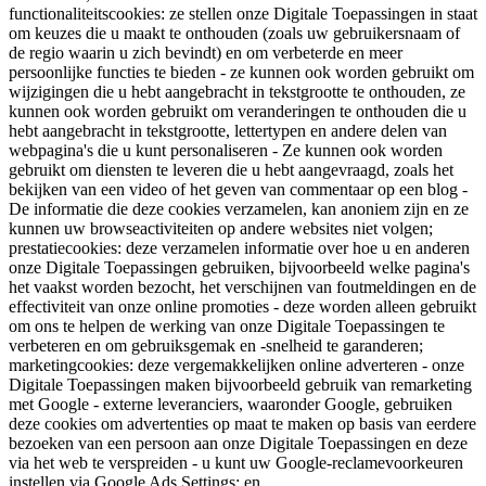
functionaliteitscookies: ze stellen onze Digitale Toepassingen in staat
om keuzes die u maakt te onthouden (zoals uw gebruikersnaam of
de regio waarin u zich bevindt) en om verbeterde en meer
persoonlijke functies te bieden - ze kunnen ook worden gebruikt om
wijzigingen die u hebt aangebracht in tekstgrootte te onthouden, ze
kunnen ook worden gebruikt om veranderingen te onthouden die u
hebt aangebracht in tekstgrootte, lettertypen en andere delen van
webpagina's die u kunt personaliseren - Ze kunnen ook worden
gebruikt om diensten te leveren die u hebt aangevraagd, zoals het
bekijken van een video of het geven van commentaar op een blog -
De informatie die deze cookies verzamelen, kan anoniem zijn en ze
kunnen uw browseactiviteiten op andere websites niet volgen;
prestatiecookies: deze verzamelen informatie over hoe u en anderen
onze Digitale Toepassingen gebruiken, bijvoorbeeld welke pagina's
het vaakst worden bezocht, het verschijnen van foutmeldingen en de
effectiviteit van onze online promoties - deze worden alleen gebruikt
om ons te helpen de werking van onze Digitale Toepassingen te
verbeteren en om gebruiksgemak en -snelheid te garanderen;
marketingcookies: deze vergemakkelijken online adverteren - onze
Digitale Toepassingen maken bijvoorbeeld gebruik van remarketing
met Google - externe leveranciers, waaronder Google, gebruiken
deze cookies om advertenties op maat te maken op basis van eerdere
bezoeken van een persoon aan onze Digitale Toepassingen en deze
via het web te verspreiden - u kunt uw Google-reclamevoorkeuren
instellen via Google Ads Settings; en