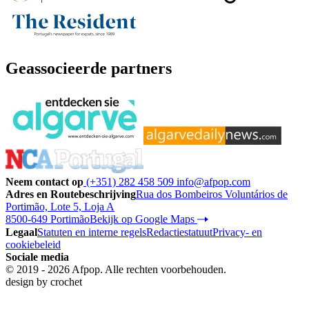
Geassocieerde partners
Neem contact op
(+351) 282 458 509
info@afpop.com
Adres en Routebeschrijving
Rua dos Bombeiros Voluntários de
Portimão, Lote 5, Loja A
8500-649 Portimão
Bekijk op Google Maps
Legaal
Statuten en interne regels
Redactiestatuut
Privacy- en
cookiebeleid
Sociale media
© 2019 - 2026 Afpop. Alle rechten voorbehouden.
design by
crochet