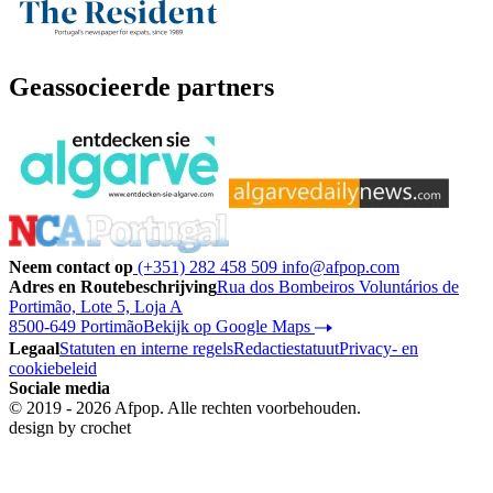
Geassocieerde partners
Neem contact op
(+351) 282 458 509
info@afpop.com
Adres en Routebeschrijving
Rua dos Bombeiros Voluntários de
Portimão, Lote 5, Loja A
8500-649 Portimão
Bekijk op Google Maps
Legaal
Statuten en interne regels
Redactiestatuut
Privacy- en
cookiebeleid
Sociale media
© 2019 - 2026 Afpop. Alle rechten voorbehouden.
design by
crochet