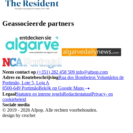
Geassocieerde partners
Neem contact op
(+351) 282 458 509
info@afpop.com
Adres en Routebeschrijving
Rua dos Bombeiros Voluntários de
Portimão, Lote 5, Loja A
8500-649 Portimão
Bekijk op Google Maps
Legaal
Statuten en interne regels
Redactiestatuut
Privacy- en
cookiebeleid
Sociale media
© 2019 - 2026 Afpop. Alle rechten voorbehouden.
design by
crochet