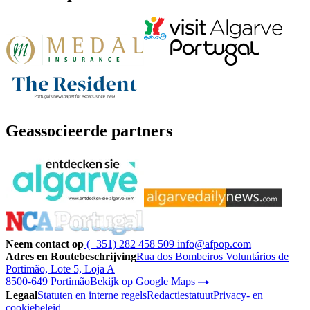
Geassocieerde partners
Neem contact op
(+351) 282 458 509
info@afpop.com
Adres en Routebeschrijving
Rua dos Bombeiros Voluntários de
Portimão, Lote 5, Loja A
8500-649 Portimão
Bekijk op Google Maps
Legaal
Statuten en interne regels
Redactiestatuut
Privacy- en
cookiebeleid