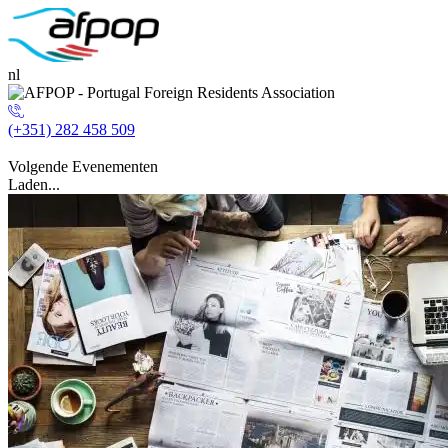
nl
(+351) 282 458 509
Volgende Evenementen
Laden...