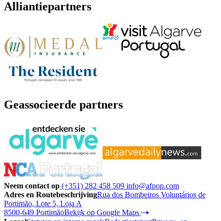
Alliantiepartners
Geassocieerde partners
Neem contact op
(+351) 282 458 509
info@afpop.com
Adres en Routebeschrijving
Rua dos Bombeiros Voluntários de
Portimão, Lote 5, Loja A
8500-649 Portimão
Bekijk op Google Maps