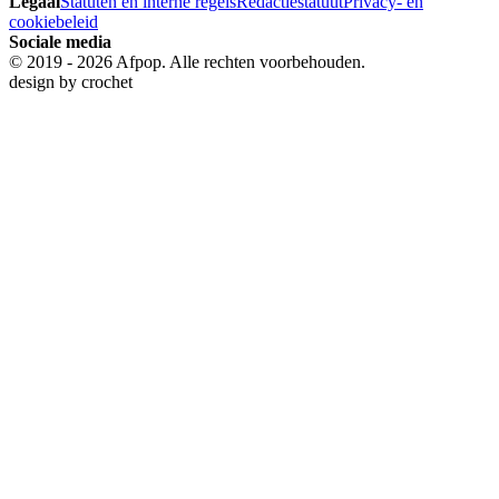
Legaal
Statuten en interne regels
Redactiestatuut
Privacy- en
cookiebeleid
Sociale media
© 2019 - 2026 Afpop. Alle rechten voorbehouden.
design by
crochet