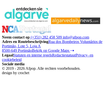
Neem contact op
(+351) 282 458 509
info@afpop.com
Adres en Routebeschrijving
Rua dos Bombeiros Voluntários de
Portimão, Lote 5, Loja A
8500-649 Portimão
Bekijk op Google Maps
Legaal
Statuten en interne regels
Redactiestatuut
Privacy- en
cookiebeleid
Sociale media
© 2019 - 2026 Afpop. Alle rechten voorbehouden.
design by
crochet