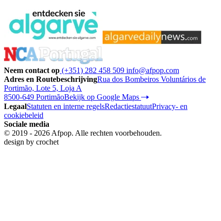
Neem contact op
(+351) 282 458 509
info@afpop.com
Adres en Routebeschrijving
Rua dos Bombeiros Voluntários de
Portimão, Lote 5, Loja A
8500-649 Portimão
Bekijk op Google Maps
Legaal
Statuten en interne regels
Redactiestatuut
Privacy- en
cookiebeleid
Sociale media
© 2019 - 2026 Afpop. Alle rechten voorbehouden.
design by
crochet